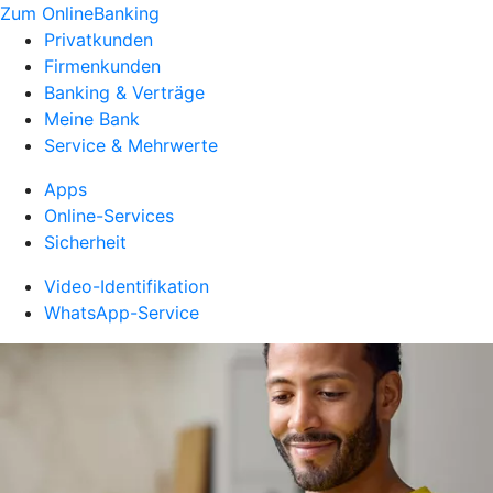
Zum OnlineBanking
Privatkunden
Firmenkunden
Banking & Verträge
Meine Bank
Service & Mehrwerte
Apps
Online-Services
Sicherheit
Video-Identifikation
WhatsApp-Service