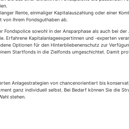
ien.
anger Rente, einmaliger Kapitalauszahlung oder einer Komb
gt von Ihrem Fondsguthaben ab.
der Fondspolice sowohl in der Ansparphase als auch bei der
ie. Erfahrene Kapitalanlageexpertinnen und -experten ver
edene Optionen für den Hinterbliebenenschutz zur Verfügu
inem Startfonds in die Zielfonds umgeschichtet. Damit pro
ten Anlagestrategien von chancenorientiert bis konservati
tment ganz individuell selbst. Bei Bedarf können Sie die S
Wahl stehen.