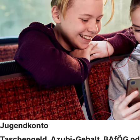
Jugendkonto
Taschengeld, Azubi-Gehalt, BAfÖG ode