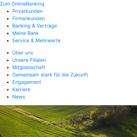
Zum OnlineBanking
Privatkunden
Firmenkunden
Banking & Verträge
Meine Bank
Service & Mehrwerte
Über uns
Unsere Filialen
Mitgliedschaft
Gemeinsam stark für die Zukunft
Engagement
Karriere
News