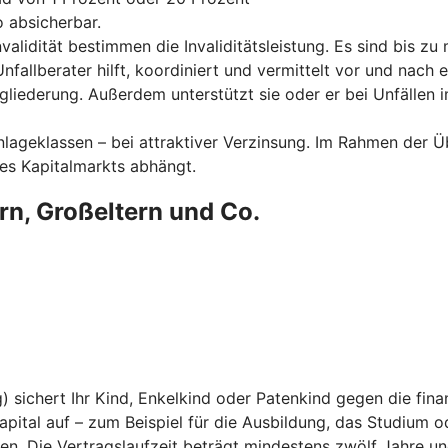
 absicherbar.
alidität bestimmen die Invaliditätsleistung. Es sind bis z
Unfallberater hilft, koordiniert und vermittelt vor und nach
gliederung. Außerdem unterstützt sie oder er bei Unfällen i
 Anlageklassen – bei attraktiver Verzinsung. Im Rahmen der 
des Kapitalmarkts abhängt.
ern, Großeltern und Co.
sichert Ihr Kind, Enkelkind oder Patenkind gegen die finan
apital auf – zum Beispiel für die Ausbildung, das Studium o
en. Die Vertragslaufzeit beträgt mindestens zwölf Jahre un