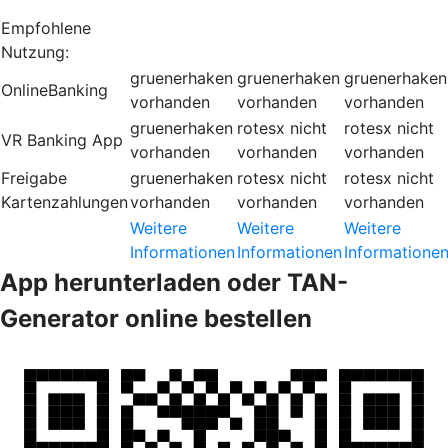
Empfohlene
Nutzung:
gruenerhaken
gruenerhaken
gruenerhaken
OnlineBanking
vorhanden
vorhanden
vorhanden
gruenerhaken
rotesx
nicht
rotesx
nicht
VR Banking App
vorhanden
vorhanden
vorhanden
Freigabe
gruenerhaken
rotesx
nicht
rotesx
nicht
Kartenzahlungen
vorhanden
vorhanden
vorhanden
Weitere
Weitere
Weitere
Informationen
Informationen
Informatione
App herunterladen oder TAN-
Generator online bestellen