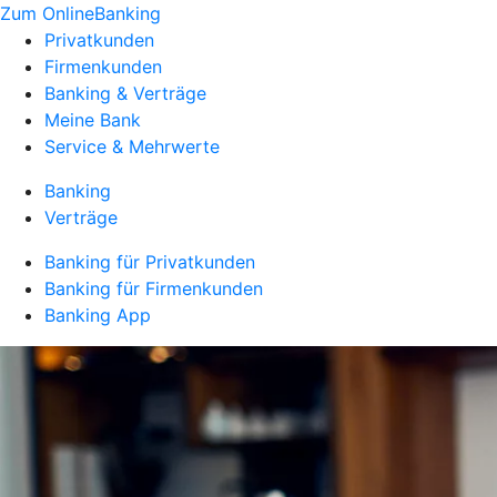
Zum OnlineBanking
Privatkunden
Firmenkunden
Banking & Verträge
Meine Bank
Service & Mehrwerte
Banking
Verträge
Banking für Privatkunden
Banking für Firmenkunden
Banking App